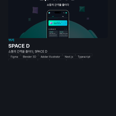
11기
SPACE D
소통의 간격을 줄이다, SPACE D
Figma
Blender 3D
Adobe Illustrator
Next.js
Typescript
React-Query
Axios
Vercel
Chromatic
Storybook
Tallwlndcss
Zustand
Spring Security
Spring Boot 3.2.8
Spring Security OAuth2 Client
JPA
Querydsl
MySQL
Java 17
JWT
H2 Database
Swagger
Lombok
Logback
AWS EC2
AWS RDS
AWS Route 53
Nginx
Docker
Github Actions