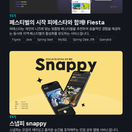
11기
페스티벌의 시작 피에스타와 함께! Fiesta
피에스타는 개인의 니즈에 맞는 맞춤형 페스티벌을 추천하여 효율적인 경험을 제공하
는 동시에 지역 페스티벌의 활성화를 유도하는 서비스입니다.
Figma
Java
Spring boot
MySQL
Spring Data JPA
Querydsl
Docker
Nginx
Github Action
Redis
Typescript
Nextjs
Storybook
MSW
NextAuth
GIthub Action
TailwindCSS
11기
스냅피 snappy
스냅피는 모임의 재미있고 즐거운 순간을 포착해주는 모임 공유 앨범 서비스입니다.