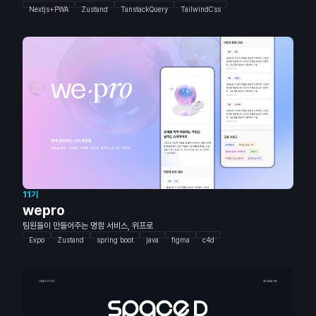
Nextjs+PWA
Zustand
TanstackQuery
TailwindCss
11기
wepro
팀원들이 만들어주는 명함 서비스, 위프로
Expo
Zustand
spring boot
java
figma
c4d