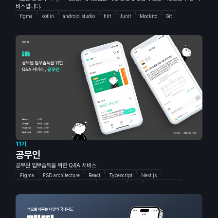
비스입니다.
figma
kotlin
android studio
hilt
Junit
Mockito
Git
11기
공무인
공무원 업무습득을 위한 Q&A 서비스
Figma
FSD architecture
React
Typescript
Next.js
Storybook
Vanilla-extract CSS
Monorepo
NX
npm package
Spring Boot
Java
JPA
Spring Security
JWT
MySQL
QueryDSL
Redis
AWS
GitHub Action
Docker
Test Container