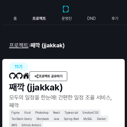
홈
프로젝트
운영진
DND
후기
프로젝트
째깍 (jjakkak)
11기
프로젝트 공유하기
째깍 (jjakkak)
모두의 일정을 한눈에! 간편한 일정 조율 서비스,
째깍
Figma
Illust
Photoshop
React
Typescript
EmotionCSS
TanStack-Query
Storybook
Java
Spring Boot
MySQL
Docker
AWS
GitHub Actions