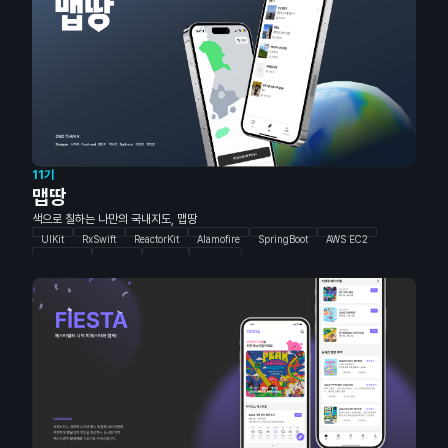
11기
맵땅
색으로 칠하는 나만의 국내지도, 맵땅
UIKit
RxSwift
ReactorKit
Alamofire
SpringBoot
AWS EC2
AWS RDS
MySQL
Figma
Blender