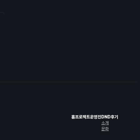
s
dcss
.2.8
rydsl
2
er
홈
프로젝트
운영진
DND
후기
소개
문화