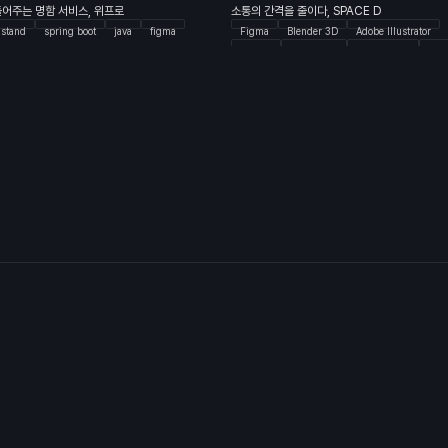
어주는 명함 서비스, 위프로
소통의 간격을 줄이다, SPACE D
stand
spring boot
java
figma
Figma
Blender 3D
Adobe Illustrator
Next.js
Typescript
React-Query
Axio
Vercel
Chromatic
Storybook
Tallwln
Zustand
Spring Security
Spring Boot 3
Spring Security OAuth2 Client
JPA
Que
MySQL
Java 17
JWT
H2 Database
Swagger
Lombok
Logback
AWS EC
AWS RDS
AWS Route 53
Nginx
Dock
Github Actions