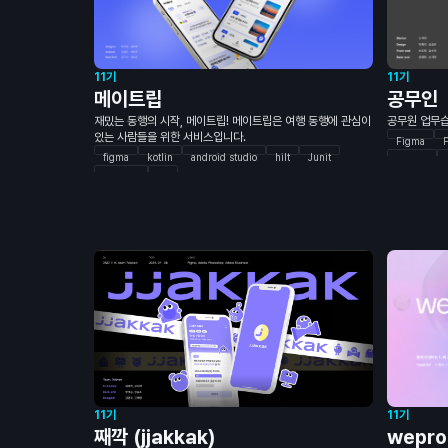
11기
11기
메이트립
공무인
재밌는 동행의 시작, 메이트립! 메이트립은 여행 동행에 관심이
공무원 업무습
있는 사람들을 위한 서비스입니다.
Figma
F
figma
kotlin
android studio
hilt
Junit
Next.js
Mockito
Git
Monorepo
Java
JP
QueryDSL
Docker
11기
11기
wepro
째깍 (jjakkak)