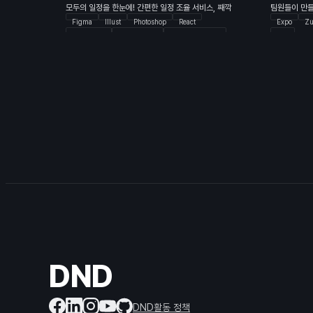
팀원들이 만들
모두의 일정을 한눈에! 간편한 일정 조율 서비스, 째깍
Expo
Zu
Figma
Illust
Photoshop
React
c4d
Typescript
EmotionCSS
TanStack-Query
Storybook
Java
Spring Boot
MySQL
Docker
AWS
GitHub Actions
DND
DND활동 정책