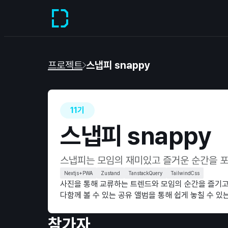
프로젝트
스냅피 snappy
11기
스냅피 snappy
스냅피는 모임의 재미있고 즐거운 순간을 포
Nextjs+PWA
Zustand
TanstackQuery
TailwindCss
사진을 통해 교류하는 트렌드와 모임의 순간을 즐기고
다함께 볼 수 있는 공유 앨범을 통해 쉽게 놓칠 수 
참가자