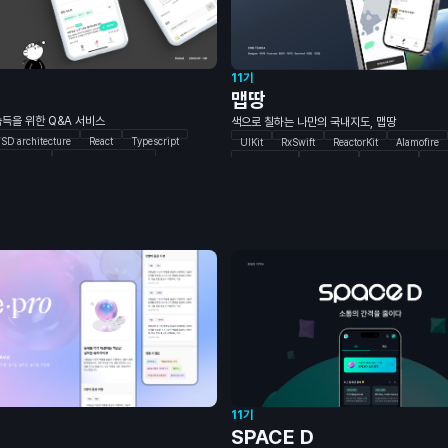
11기
맵땅
득을 위한 Q&A 서비스
색으로 칠하는 나만의 국내지도, 맵땅
SD architecture
React
Typescript
UIKit
RxSwift
ReactorKit
Alamofire
Storybook
Vanilla-extract CSS
SpringBoot
AWS EC2
AWS RDS
MyS
NX
npm package
Spring Boot
Figma
Blender
A
Spring Security
JWT
MySQL
Redis
AWS
GitHub Action
Test Container
11기
SPACE D