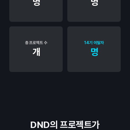
명
명
총 프로젝트 수
14기 이탈자
개
명
DND의 프로젝트가