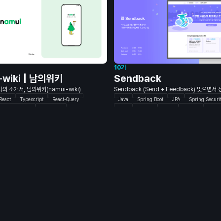
Docker
10기
-wiki | 남의위키
Sendback
의 소개서, 남의위키(namui-wiki)
Sendback (Send + Feedback) 맞으면서
React
Typescript
React-Query
Java
Spring Boot
JPA
Spring Securi
TailwindCSS
Storybook
AWS
MySQL
Redis
Next.js
TypeS
ion
Java
Spring Boot
Gradle
Recoil
React-query
TailwindCSS
Ver
ngoDB
Spring Data
Swagger
Figma
Figma
Photoshop