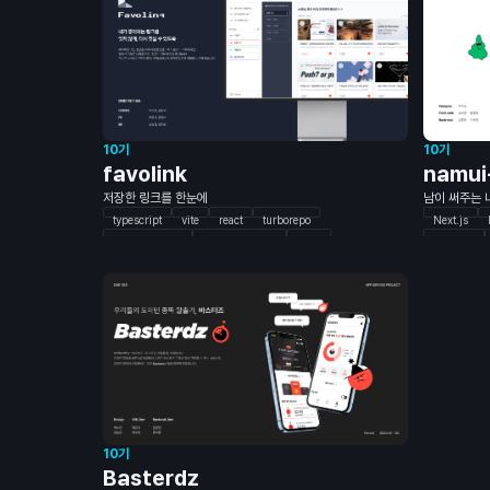
10기
10기
favolink
namui
저장한 링크를 한눈에
남이 써주는 나
typescript
vite
react
turborepo
Next.js
vanilla-extract
tanstack-query
axios
Zustand
react-error-boundary
vercel
java
FramerMot
spring boot
JWT
Mo
Mockito
10기
Basterdz