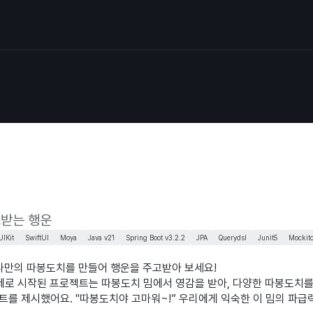
고받는 행운
UIKit
SwiftUI
Moya
Java v21
Spring Boot v3.2.2
JPA
Querydsl
Junit5
Mockit
나만의 따봉도치를 만들어 행운을 주고받아 보세요!
 전제로 시작된 프로젝트는 따봉도치 밈에서 영감을 받아, 다양한 따봉도치를 
트를 제시했어요. "따봉도치야 고마워~!” 우리에게 익숙한 이 밈의 파