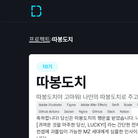
프로젝트
따봉도치
10기
따봉도치
따봉도치야 고마워! 나만의 따봉도치로 주
Adobe Illustrator
Figma
Adobe After Effects
Swift
Xcode
Github Actions
Docker
Nginx
GitHub
Slack
Notion
축하합니다! 당신은 따봉도치의 행운을 받았습니다. 
[귀여운 것을 마주한 당신, LUCKY!] 라는 간단한
컨셉에 과몰입이 가능한 MZ 세대에게 심플한 인사이