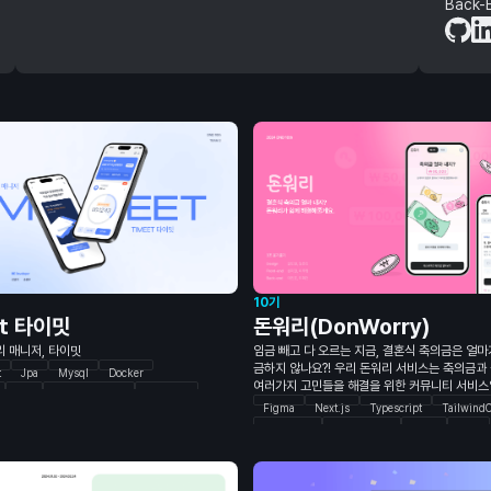
Back
10기
et 타이밋
돈워리(DonWorry)
리 매니저, 타이밋
임금 빼고 다 오르는 지금, 결혼식 축의금은 얼마
금하지 않나요?! 우리 돈워리 서비스는 축의금과
t
Jpa
Mysql
Docker
여러가지 고민들을 해결을 위한 커뮤니티 서비스
Jwt
Github Actions
Swagger
Figma
Next.js
Typescript
Tailwind
React
Emotion
Zustand
Storybook
React-Query
Axios
Yarn
uery
figma
Java
Spring Boot
Spring Security
O
AWS S3
Redis Cache
MySQL
Nginx