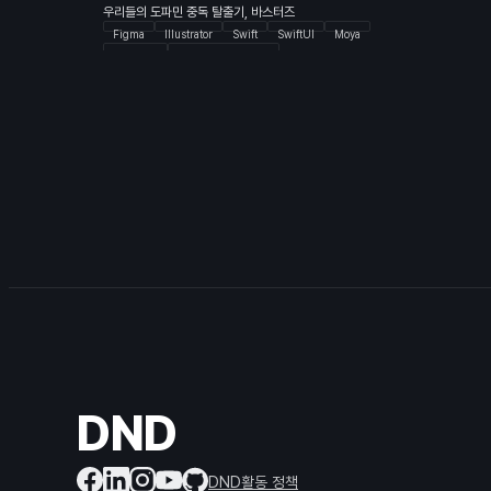
우리들의 도파민 중독 탈출기, 바스터즈
Figma
Illustrator
Swift
SwiftUI
Moya
MVVM-C
Clean Architecture
ScreenTime API
Combine
JAVA
Spring Boot
JPA
Query DSL
MySQL
Junit5
EC2
RDS
Docker
Jenkins
GitHub Actions
DND
DND활동 정책