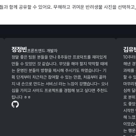
과 함께 공유할 수 있어요. 무해하고 귀여운 반려생물 사진을 선택하고,
정정빈
김유
프론트엔드 개발자
정말 좋은 팀원 분들을 만나 8주동안 프로덕트를 재미있게
10주라
만들 수 있었던 것 같습니다. 무엇을 해야 할지 막막할 때에
해낸 경
는 운영진 분들이 방향을 제시해 주시기도 하였습니다~ 기
과제를 
획 단게부터 차근차근 참여할 수 있는 만큼, 처음부터 끝까
할 수 
지 내 손으로 만드는 서비스! 라는 느낌이 강했습니다~ 오너
마무리된
십을 가지고 사이드 프로젝트를 경험해 보고 싶다면 추천드
심히 달
립니다 ㅎㅎ
로 분위
도 좋았
시작한 
해 느꼈
이었습니
는 행운