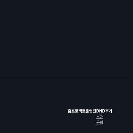
홈
프로젝트
운영진
DND
후기
소개
문화