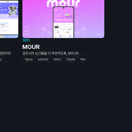
Spring Security
Database : MySQL
Redis
API Docs : Notion
CI / CD : AWS/EC2
Docker
Git-Action
React
TypeScript
Emotion
TanStack Query
Storybook
MSW
Vitest
React-Hook-Form
Zod
Zustand
figma
Illustrator
10기
MOUR
 성장하자!
경조사의 순간들을 더 무르익도록, MOUR
ty
figma
android
Kotlin
Gradle
Ktor
cript
Timber
Java
Spring boot
MySQL
cel
QueryDsl
JWT
Flyway
Redis
JUnit5
Docker
Github action
slack