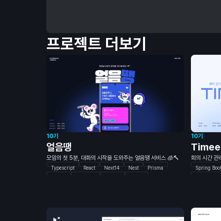
프로젝트 더보기
10기
10기
얼음땡
Time
모임의 첫 5분, 대화의 시작을 도와주는 얼음땡 서비스 🧊🔨
회의 시간 관
Typescript
React
Next14
Nest
Prisma
Spring Boo
MySQL
Socket.io
Docker
Figma
Websocket
Storybook
Typescript
TanStack-Q