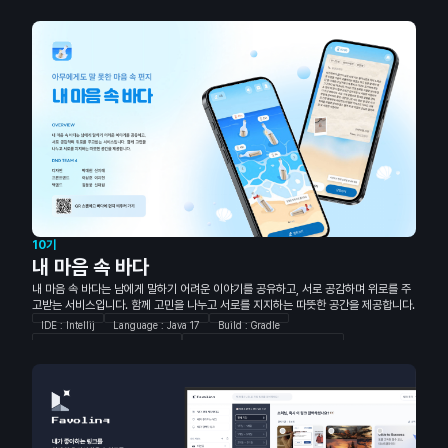
React-Query
Axios
Yarn
Java
Spring Boot
Spring Security
OAuth
AWS S3
Redis Cache
MySQL
Nginx
Docker
10기
내 마음 속 바다
내 마음 속 바다는 남에게 말하기 어려운 이야기를 공유하고, 서로 공감하며 위로를 주
고받는 서비스입니다. 함께 고민을 나누고 서로를 지지하는 따뜻한 공간을 제공합니다.
IDE : Intellij
Language : Java 17
Build : Gradle
Framework : Spring Boot 3.2
Infrastructure : Spring Data JPA
Querydsl
Auth : Kakao OAuth2 Client
JWT
Spring Security
Database : MySQL
Redis
API Docs : Notion
CI / CD : AWS/EC2
Docker
Git-Action
React
TypeScript
Emotion
TanStack Query
Storybook
MSW
Vitest
React-Hook-Form
Zod
Zustand
figma
Illustrator