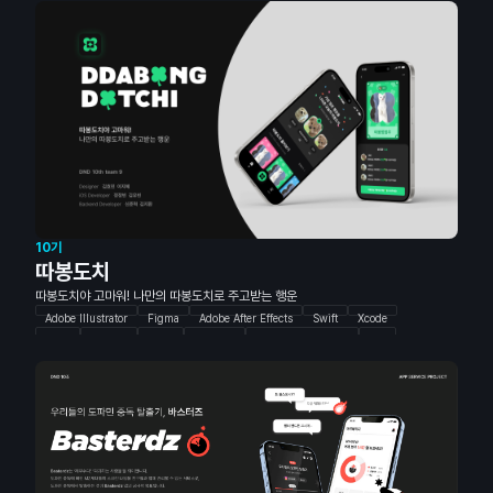
Vercel
Figma
10기
따봉도치
따봉도치야 고마워! 나만의 따봉도치로 주고받는 행운
Adobe Illustrator
Figma
Adobe After Effects
Swift
Xcode
UIKit
SwiftUI
Moya
Java v21
Spring Boot v3.2.2
JPA
Querydsl
Junit5
Mockito
Gradle
Swagger
AWS EC2
MySQL
Redis
Github Actions
Docker
Nginx
GitHub
Slack
Notion