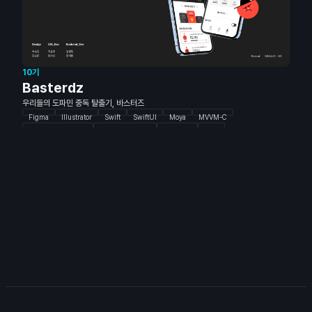
10기
Basterdz
우리들의 도파민 중독 탈출기, 바스터즈
Figma
Illustrator
Swift
SwiftUI
Moya
MVVM-C
Clean Architecture
ScreenTime API
Combine
JAVA
Spring Boot
JPA
Query DSL
MySQL
Junit5
EC2
RDS
Docker
Jenkins
GitHub Actions