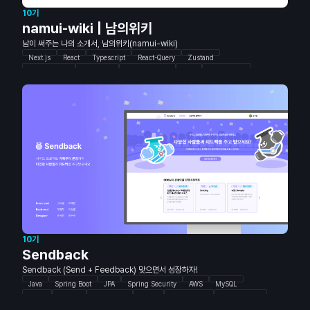
10기
namui-wiki | 남의위키
남이 써주는 나의 소개서, 남의위키(namui-wiki)
Next.js
React
Typescript
React-Query
Zustand
TailwindCSS
Storybook
FramerMotion
Java
Spring Boot
Gradle
JWT
MongoDB
Spring Data
Swagger
Mockito
Figma
Photoshop
10기
Sendback
Sendback (Send + Feedback) 맞으면서 성장하자!
Java
Spring Boot
JPA
Spring Security
AWS
MySQL
Redis
Next.js
TypeScript
Recoil
React-query
TailwindCSS