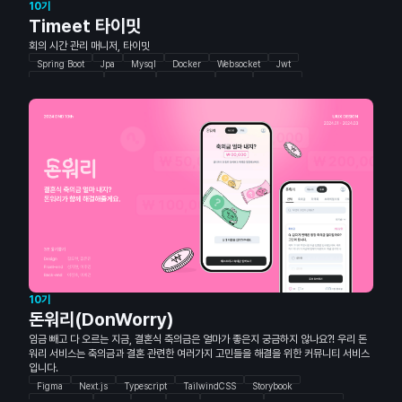
10기
Timeet 타이밋
회의 시간 관리 매니저, 타이밋
Spring Boot
Jpa
Mysql
Docker
Websocket
Jwt
Github Actions
Swagger
Typescript
React
Emotion
Zustand
TanStack-Query
figma
10기
돈워리(DonWorry)
임금 빼고 다 오르는 지금, 결혼식 축의금은 얼마가 좋은지 궁금하지 않나요?! 우리 돈
워리 서비스는 축의금과 결혼 관련한 여러가지 고민들을 해결을 위한 커뮤니티 서비스
입니다.
Figma
Next.js
Typescript
TailwindCSS
Storybook