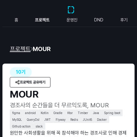
홈
프로젝트
운영진
DND
후기
프로젝트
MOUR
10기
프로젝트 공유하기
MOUR
경조사의 순간들을 더 무르익도록, MOUR
figma
android
Kotlin
Gradle
Ktor
Timber
Java
Spring boot
MySQL
QueryDsl
JWT
Flyway
Redis
JUnit5
Docker
Github action
slack
원만한 사회생활을 위해 꼭 참석해야 하는 경조사로 인해 경제