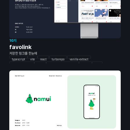
10기
favolink
저장한 링크를 한눈에
typescript
vite
react
turborepo
vanilla-extract
tanstack-query
axios
react-error-boundary
vercel
java
spring boot