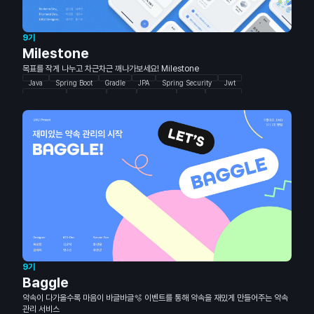
9기
Milestone
목표를 작게 나누고 차근차근 깨나가보세요! Milestone
Java
Spring Boot
Gradle
JPA
Spring Security
Jwt
QueryDSL
MariaDB
Redis
Firebase
Swift
RxSwift
Alamofire
SnapKit
Then
9기
Baggle
약속이 다가올수록 마음이 바글바글🫧 이벤트를 통해 약속을 재밌게 만들어주는 약속
관리 서비스