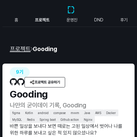
홈
프로젝트
운영진
DND
후기
프로젝트
Gooding
9기
프로젝트 공유하기
Gooding
나만의 굳이데이 기록, Gooding
figma
Kotlin
android
compose
mvvm
Java
AWS
Docker
MySQL
Redis
Spring boot
Github action
Nginx
바쁜 일상을 보내다 보면 때로는 고된 일상에서 벗어나 나를
위한 하루를 보내고 싶은 적 있지 않으셨나요?