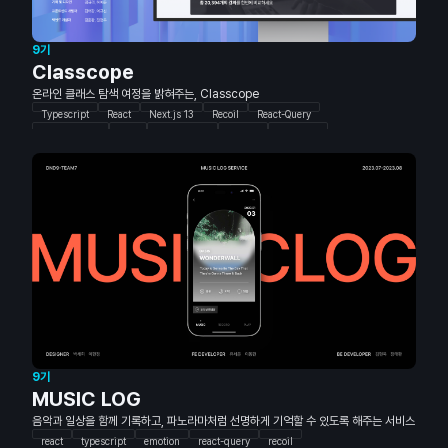
9기
Classcope
온라인 클래스 탐색 여정을 밝혀주는, Classcope
Typescript
React
Next.js 13
Recoil
React-Query
TailwindCSS
Java
Spring Boot
MySQL
AWS RDS
Spring Data JPA
queryDSL
ElasticSearch
AWS EC2
AWS S3
CodeDeploy
Nginx
Github Actions
Figma
Blender
Photoshop
AfterEffects
9기
MUSIC LOG
음악과 일상을 함께 기록하고, 파노라마처럼 선명하게 기억할 수 있도록 해주는 서비스
react
typescript
emotion
react-query
recoil