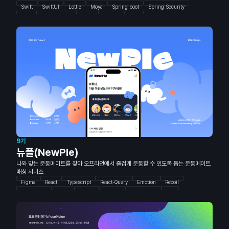
Swift
SwiftUI
Lottie
Moya
Spring boot
Spring Security
JWT
Github Action
Redis
Docker
AWS
9기
뉴플(NewPle)
나와 맞는 운동메이트를 찾아 오프라인에서 즐겁게 운동할 수 있도록 돕는 운동메이트
매칭 서비스
Figma
React
Typescript
React-Query
Emotion
Recoil
Material UI
Vercel
ESLint
Prettier
Spring boot
JPA
AWS EC2
AWS S3
AWS CodeDeploy
Github Action
MysqlDB
Spring Security