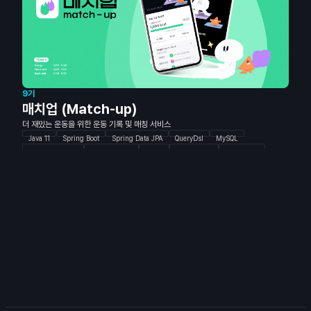
9기
매치업 (Match-up)
더 재밌는 운동을 위한 운동 기록 및 매칭 서비스
Java 11
Spring Boot
Spring Data JPA
QueryDsl
MySQL
Spring Security
AWS Services
figma
ReactNative
TypeScript
ReactQuery
Zustand
Emotion