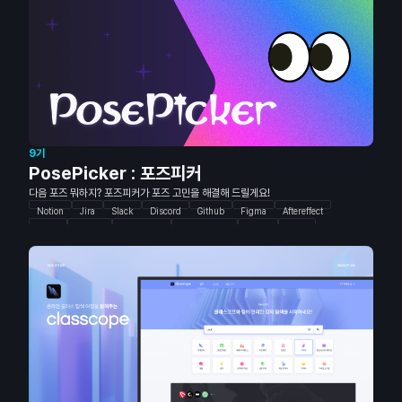
9기
PosePicker : 포즈피커
다음 포즈 뭐하지? 포즈피커가 포즈 고민을 해결해 드릴게요!
Notion
Jira
Slack
Discord
Github
Figma
Aftereffect
Lottie
NextJS
Typescript
tailwind-css
Recoil
Axios
tanstack-query
next-pwa
Spring Boot
JPA
Query DSL
Jenkins
Docker
MySQL
EC2
RDS
Lambda
CDN
ALB