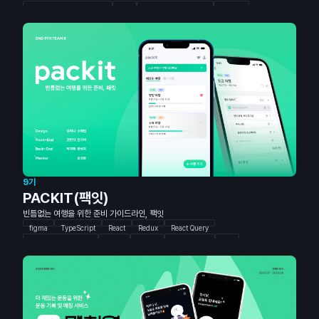
spring boot 3.0 (java17)
JPA
AWS(EC2, RDS, S3)
Docker
Github actions (CI/CD)
9기
PACKIT(팩잇)
빈틈없는 여행을 위한 준비 가이드라인, 팩잇
figma
TypeScript
React
Redux
React Query
Styled Components
Vercel
Java17
Spring Boot
JPA
MariaDB
AWS