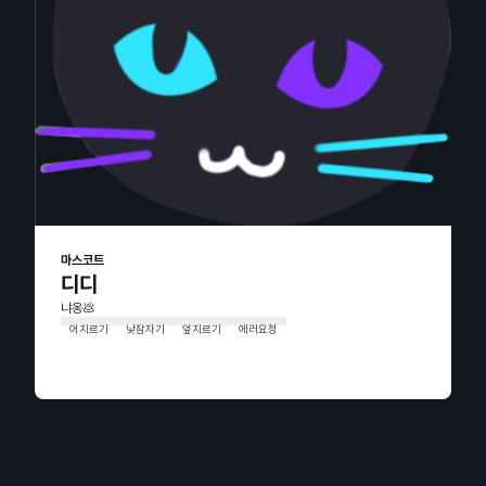
마스코트
디디
냐옹💩
어지르기
낮잠자기
엎지르기
에러요청