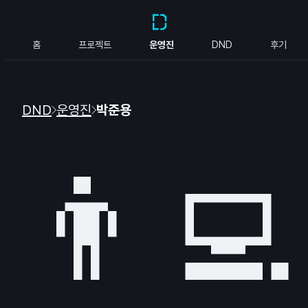
홈
프로젝트
운영진
DND
후기
DND
운영진
박준용
👨‍💻