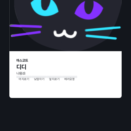
마스코트
디디
냐옹💩
어지르기
낮잠자기
엎지르기
에러요청