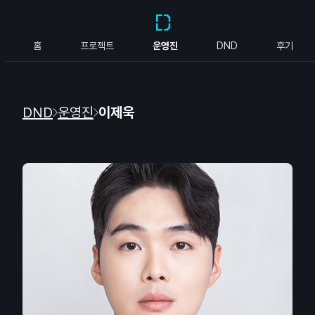
홈
프로젝트
운영진
DND
후기
DND
운영진
이제욱